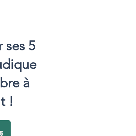
r ses 5
udique
mbre à
t !
5