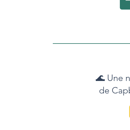
🌊 Une n
de Capb