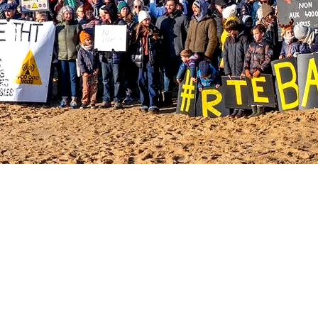
ndes Aquita
nvironneme
lectif STOP