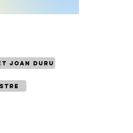
 ET JOAN DURU
ISTRE
ger