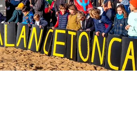
ine
nt
THT40