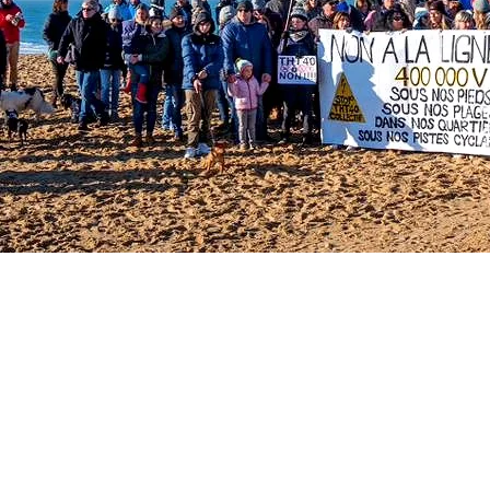
La
E
Col