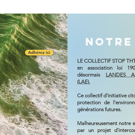
ez nous
Notre
Adhérez ici
LE COLLECTIF STOP THT 40
en association loi 190
désormais
LANDES A
(LAE).
Ce collectif d’initiative 
protection de l’environ
générations futures.
Malheureusement notre e
par un projet d’interco