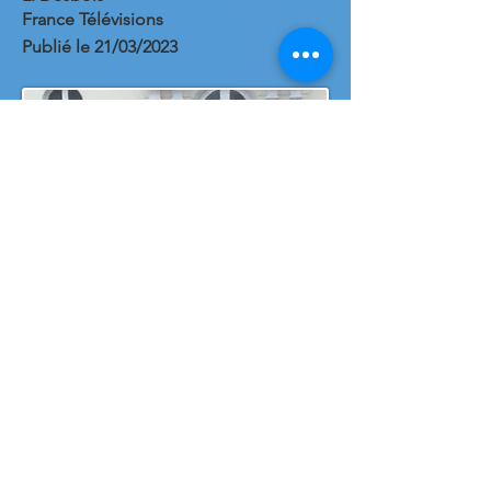
France Télévisions
Publié le 21/03/2023
france 3-Capbreton :
ils sont venus dire
"non" au passage
d'un cable haute
tension
France 3 Nouvelle-Aquitaine
Publié le 6 févr. 2021